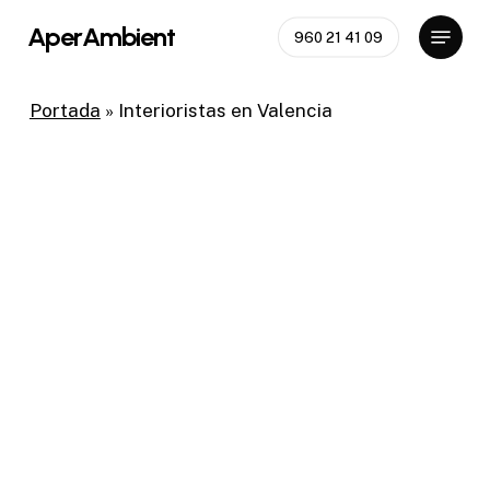
Skip
Menu
AperAmbient
960 21 41 09
to
Close
main
Menu
content
Portada
»
Interioristas en Valencia