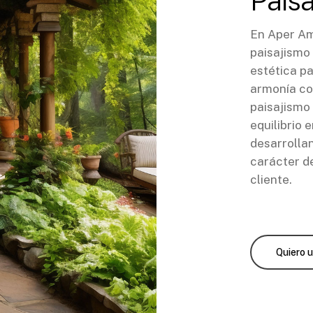
Paisa
En Aper Am
paisajismo 
estética p
armonía co
paisajismo 
equilibrio 
desarrolla
carácter de
cliente.
Quiero 