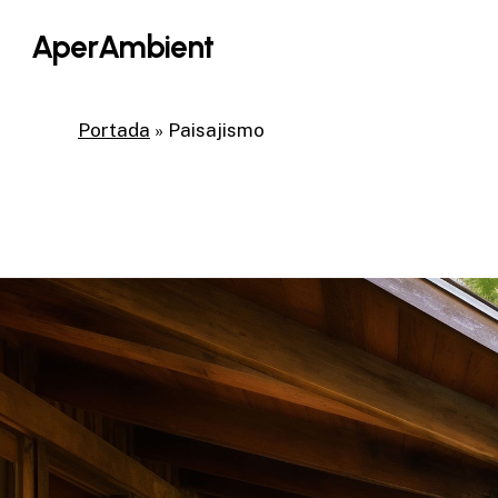
Skip
AperAmbient
to
main
content
Portada
»
Paisajismo