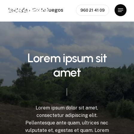
Skip
Menu
AperAmbient
Portada
»
Cortafuegos
960 21 41 09
to
Close
main
Menu
content
L
o
r
e
m
i
p
s
u
m
s
i
t
a
m
e
t
Lorem
ipsum
dolor
sit
amet,
consectetur
adipiscing
elit.
Pellentesque
ante
quam,
ultrices
nec
vulputate
et,
egestas
et
quam.
Lorem