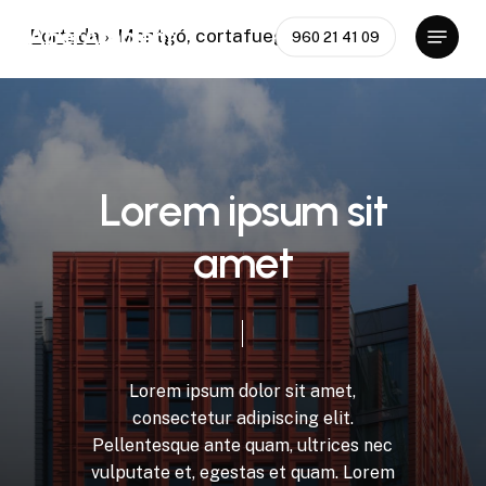
Skip
Menu
AperAmbient
Portada
»
Montgó, cortafuegos
960 21 41 09
to
Close
main
Menu
content
L
o
r
e
m
i
p
s
u
m
s
i
t
a
m
e
t
Lorem
ipsum
dolor
sit
amet,
consectetur
adipiscing
elit.
Pellentesque
ante
quam,
ultrices
nec
vulputate
et,
egestas
et
quam.
Lorem